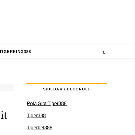
TIGERKING388
SIDEBAR / BLOGROLL
Pola Slot Tiger388
it
Tiger388
Tigerbet388