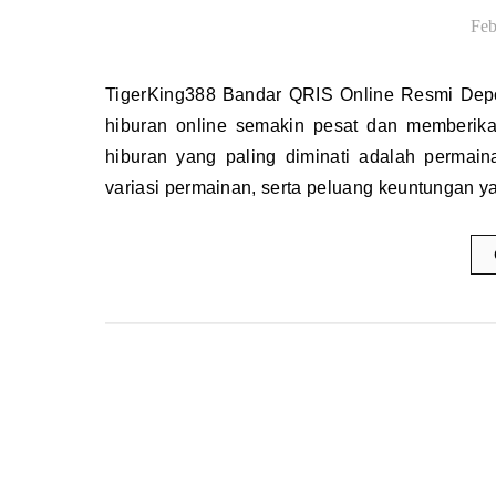
Feb
TigerKing388 Bandar QRIS Online Resmi Deposit Cepat – Di era digital seperti sekarang, perkembangan dunia
hiburan online semakin pesat dan memberika
hiburan yang paling diminati adalah permai
variasi permainan, serta peluang keuntungan 