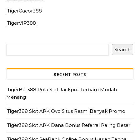
TigerGacor388
TigerVIP388
Search
RECENT POSTS
TigerBet388 Pola Slot Jackpot Terbaru Mudah
Menang
Tiger388 Slot APK Ovo Situs Resmi Banyak Promo
Tiger388 Slot APK Dana Bonus Referral Paling Besar
Tiger388 Slot SeaBank Online Bonus Harian Tanpa