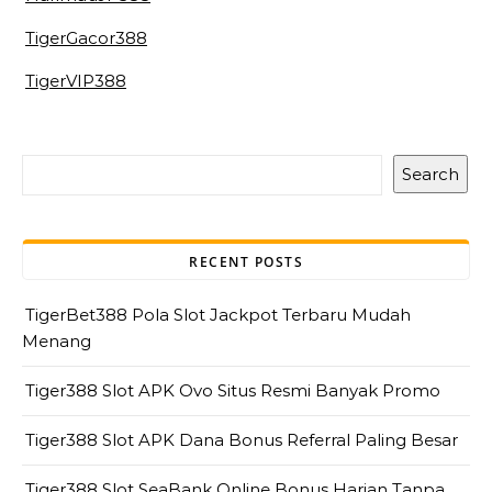
TigerGacor388
TigerVIP388
Search
RECENT POSTS
TigerBet388 Pola Slot Jackpot Terbaru Mudah
Menang
Tiger388 Slot APK Ovo Situs Resmi Banyak Promo
Tiger388 Slot APK Dana Bonus Referral Paling Besar
Tiger388 Slot SeaBank Online Bonus Harian Tanpa