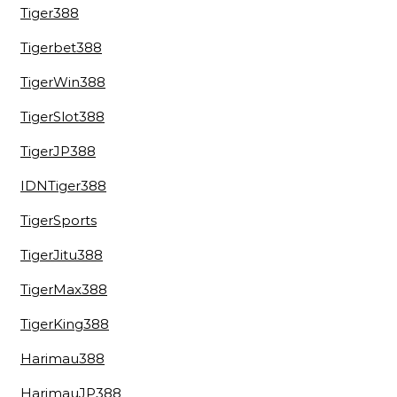
Tiger388
Tigerbet388
TigerWin388
TigerSlot388
TigerJP388
IDNTiger388
TigerSports
TigerJitu388
TigerMax388
TigerKing388
Harimau388
HarimauJP388