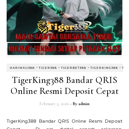
-
-
-
-
HARIMAU388
TIGER388
TIGERBET388
TIGERKING388
TIG
TigerKing388 Bandar QRIS
Online Resmi Deposit Cepat
February 5, 2026
- By
admin
TigerKing388 Bandar QRIS Online Resmi Deposit