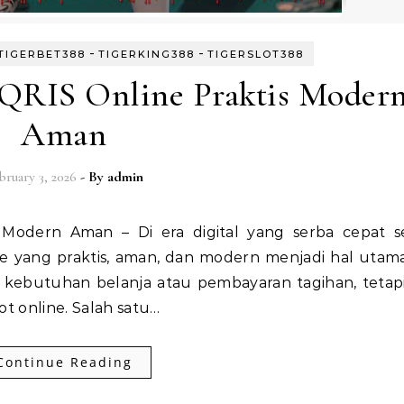
-
-
TIGERBET388
TIGERKING388
TIGERSLOT388
 QRIS Online Praktis Moder
Aman
bruary 3, 2026
- By
admin
ne yang praktis, aman, dan modern menjadi hal utam
 kebutuhan belanja atau pembayaran tagihan, tetap
ot online. Salah satu…
Continue Reading