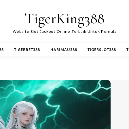
TigerKing388
Website Slot Jackpot Online Terbaik Untuk Pemula
88
TIGERBET388
HARIMAU388
TIGERSLOT388
T