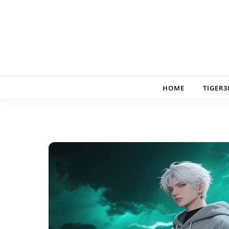
Skip to content
HOME
TIGER3