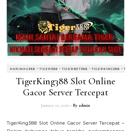
-
-
-
-
HARIMAU388
TIGER388
TIGERBET388
TIGERKING388
TIG
TigerKing388 Slot Online
Gacor Server Tercepat
January 12, 2026
- By
admin
TigerKing388 Slot Online Gacor Server Tercepat –