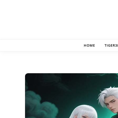
Skip to content
HOME
TIGER3