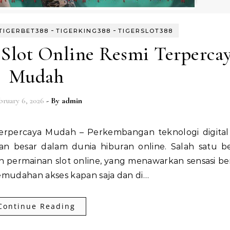
-
-
TIGERBET388
TIGERKING388
TIGERSLOT388
 Slot Online Resmi Terperca
Mudah
bruary 6, 2026
- By
admin
 besar dalam dunia hiburan online. Salah satu b
lah permainan slot online, yang menawarkan sensasi b
emudahan akses kapan saja dan di…
Continue Reading