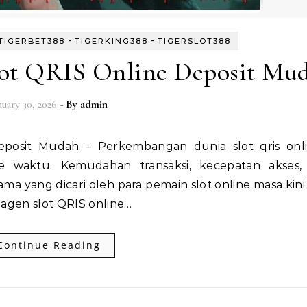
-
-
TIGERBET388
TIGERKING388
TIGERSLOT388
lot QRIS Online Deposit Mu
nuary 30, 2026
- By
admin
e waktu. Kemudahan transaksi, kecepatan akses, 
ama yang dicari oleh para pemain slot online masa kini
 agen slot QRIS online…
Continue Reading