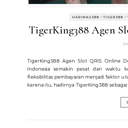
-
-
HARIMAU388
TIGER388
TigerKing388 Agen S
Ja
TigerKing388 Agen Slot QRIS Online Deposit Mudah – Perkembangan dunia slot qris online di
Indonesia semakin pesat dari waktu k
fleksibilitas pembayaran menjadi faktor ut
karena itu, hadirnya TigerKing388 sebagai