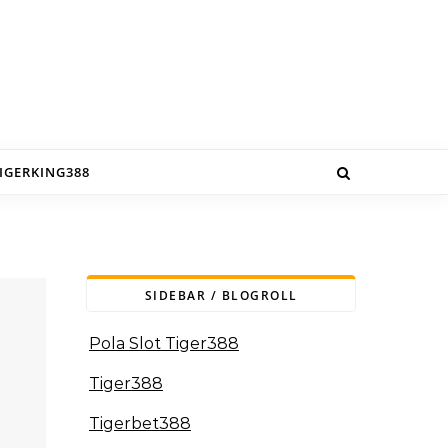
IGERKING388
SIDEBAR / BLOGROLL
Pola Slot Tiger388
Tiger388
Tigerbet388