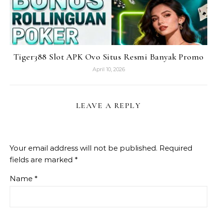
Tiger388 Slot APK Ovo Situs Resmi Banyak Promo
April 10, 2026
LEAVE A REPLY
Your email address will not be published.
Required
fields are marked
*
Name
*