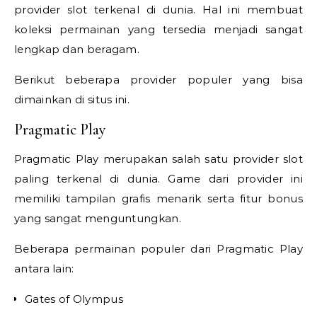
provider slot terkenal di dunia. Hal ini membuat
koleksi permainan yang tersedia menjadi sangat
lengkap dan beragam.
Berikut beberapa provider populer yang bisa
dimainkan di situs ini.
Pragmatic Play
Pragmatic Play merupakan salah satu provider slot
paling terkenal di dunia. Game dari provider ini
memiliki tampilan grafis menarik serta fitur bonus
yang sangat menguntungkan.
Beberapa permainan populer dari Pragmatic Play
antara lain:
Gates of Olympus