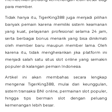
para member.
Tidak hanya itu, TigerKing388 juga menjadi pilihan
banyak pemain karena memiliki sistem keamanan
yang kuat, pelayanan profesional selama 24 jam,
serta berbagai bonus menarik yang bisa dinikmati
oleh member baru maupun member lama. Oleh
karena itu, tidak mengherankan jika platform ini
menjadi salah satu situs slot online yang semakin
populer di kalangan pemain Indonesia.
Artikel ini akan membahas secara lengkap
mengenai TigerKing388, mulai dari keunggulan,
sistem transaksi BNI online, permainan slot populer,
hingga tips bermain slot dengan peluang
kemenangan lebih besar.