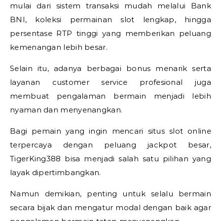
mulai dari sistem transaksi mudah melalui Bank
BNI, koleksi permainan slot lengkap, hingga
persentase RTP tinggi yang memberikan peluang
kemenangan lebih besar.
Selain itu, adanya berbagai bonus menarik serta
layanan customer service profesional juga
membuat pengalaman bermain menjadi lebih
nyaman dan menyenangkan.
Bagi pemain yang ingin mencari situs slot online
terpercaya dengan peluang jackpot besar,
TigerKing388 bisa menjadi salah satu pilihan yang
layak dipertimbangkan.
Namun demikian, penting untuk selalu bermain
secara bijak dan mengatur modal dengan baik agar