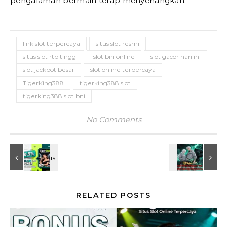
pengalaman bermain tetap menyenangkan.
link slot terpercaya
situs slot resmi
situs slot rtp tinggi
slot bni online
slot gacor hari ini
slot jackpot besar
slot online terpercaya
TigerKing388
tigerking388 slot
tigerking388 slot bni
No Comments
RELATED POSTS