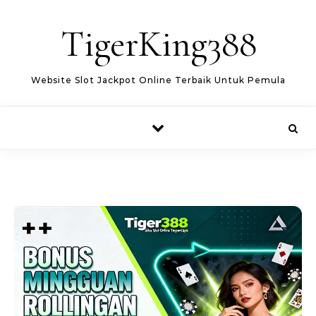
Skip to content
TigerKing388
Website Slot Jackpot Online Terbaik Untuk Pemula