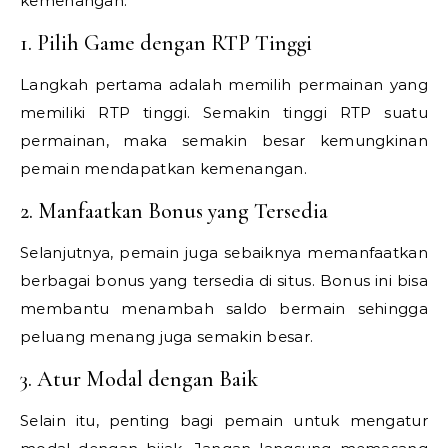
kemenangan.
1. Pilih Game dengan RTP Tinggi
Langkah pertama adalah memilih permainan yang
memiliki RTP tinggi. Semakin tinggi RTP suatu
permainan, maka semakin besar kemungkinan
pemain mendapatkan kemenangan.
2. Manfaatkan Bonus yang Tersedia
Selanjutnya, pemain juga sebaiknya memanfaatkan
berbagai bonus yang tersedia di situs. Bonus ini bisa
membantu menambah saldo bermain sehingga
peluang menang juga semakin besar.
3. Atur Modal dengan Baik
Selain itu, penting bagi pemain untuk mengatur