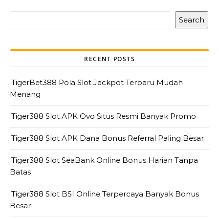
Search
RECENT POSTS
TigerBet388 Pola Slot Jackpot Terbaru Mudah
Menang
Tiger388 Slot APK Ovo Situs Resmi Banyak Promo
Tiger388 Slot APK Dana Bonus Referral Paling Besar
Tiger388 Slot SeaBank Online Bonus Harian Tanpa
Batas
Tiger388 Slot BSI Online Terpercaya Banyak Bonus
Besar