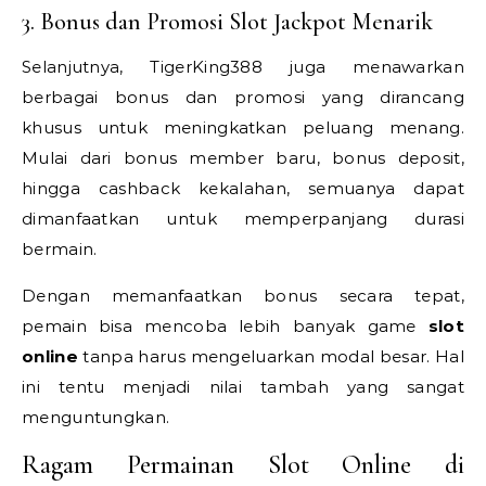
3. Bonus dan Promosi Slot Jackpot Menarik
Selanjutnya, TigerKing388 juga menawarkan
berbagai bonus dan promosi yang dirancang
khusus untuk meningkatkan peluang menang.
Mulai dari bonus member baru, bonus deposit,
hingga cashback kekalahan, semuanya dapat
dimanfaatkan untuk memperpanjang durasi
bermain.
Dengan memanfaatkan bonus secara tepat,
pemain bisa mencoba lebih banyak game
slot
online
tanpa harus mengeluarkan modal besar. Hal
ini tentu menjadi nilai tambah yang sangat
menguntungkan.
Ragam Permainan Slot Online di