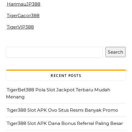
HarimauJP388
TigerGacor388
TigerVIP388
Search
RECENT POSTS
TigerBet388 Pola Slot Jackpot Terbaru Mudah
Menang
Tiger388 Slot APK Ovo Situs Resmi Banyak Promo
Tiger388 Slot APK Dana Bonus Referral Paling Besar