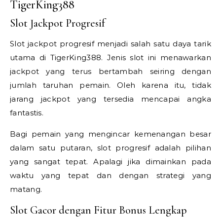
TigerKing388
Slot Jackpot Progresif
Slot jackpot progresif menjadi salah satu daya tarik
utama di TigerKing388. Jenis slot ini menawarkan
jackpot yang terus bertambah seiring dengan
jumlah taruhan pemain. Oleh karena itu, tidak
jarang jackpot yang tersedia mencapai angka
fantastis.
Bagi pemain yang mengincar kemenangan besar
dalam satu putaran, slot progresif adalah pilihan
yang sangat tepat. Apalagi jika dimainkan pada
waktu yang tepat dan dengan strategi yang
matang.
Slot Gacor dengan Fitur Bonus Lengkap