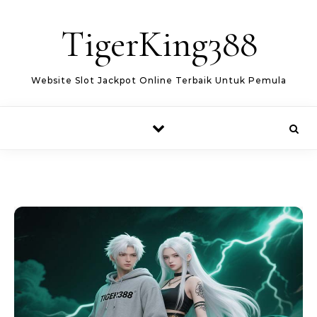
Skip to content
TigerKing388
Website Slot Jackpot Online Terbaik Untuk Pemula