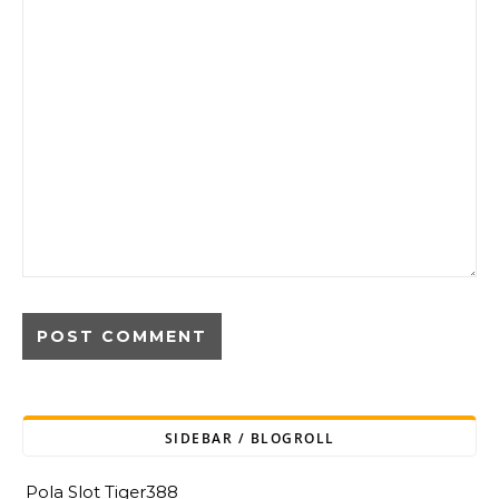
SIDEBAR / BLOGROLL
Pola Slot Tiger388