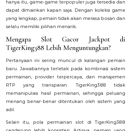
hanya itu, game-game terpopuler juga tersedia dan
dapat dimainkan kapan saja. Dengan koleksi game
yang lengkap, pemain tidak akan merasa bosan dan
selalu memiliki pilihan menarik.
Mengapa Slot Gacor Jackpot di
TigerKing388 Lebih Menguntungkan?
Pertanyaan ini sering muncul di kalangan pemain
baru. Jawabannya terletak pada kombinasi sistem
permainan, provider terpercaya, dan manajemen
RTP yang transparan. TigerKing388 tidak
memanipulasi hasil permainan, sehingga peluang
menang benar-benar ditentukan oleh sistem yang
adil.
Selain itu, pola permainan slot di TigerKing388
cenderung lebih konsisten. Artinya, pemain yang