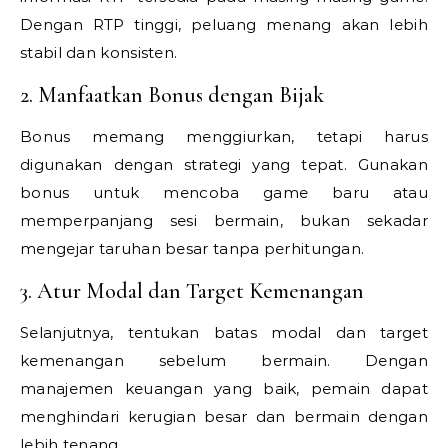
Dengan RTP tinggi, peluang menang akan lebih
stabil dan konsisten.
2. Manfaatkan Bonus dengan Bijak
Bonus memang menggiurkan, tetapi harus
digunakan dengan strategi yang tepat. Gunakan
bonus untuk mencoba game baru atau
memperpanjang sesi bermain, bukan sekadar
mengejar taruhan besar tanpa perhitungan.
3. Atur Modal dan Target Kemenangan
Selanjutnya, tentukan batas modal dan target
kemenangan sebelum bermain. Dengan
manajemen keuangan yang baik, pemain dapat
menghindari kerugian besar dan bermain dengan
lebih tenang.